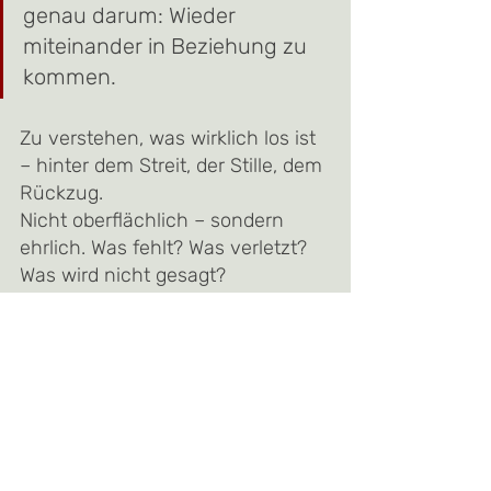
genau darum: Wieder 
miteinander in Beziehung zu 
kommen. 
Zu verstehen, was wirklich los ist 
– hinter dem Streit, der Stille, dem 
Rückzug. 
Nicht oberflächlich – sondern 
ehrlich. Was fehlt? Was verletzt? 
Was wird nicht gesagt?
Das braucht Mut. Aber es lohnt 
sich. Denn eine gute Beziehung 
lebt nicht von Harmonie. Sondern 
von der Bereitschaft, einander 
wirklich zu begegnen – gerade 
dann, wenn es schwierig wird.